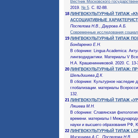
Вестник Московского государственн
2019.
№ 5
. С. 82-88.
18
ЛИНГВОКУЛЬТУРНЫЙ ТИПАЖ «KN
АССОЦИАТИВНЫЕ ХАРАКТЕРИСТ
Поспелова Н.В., Даурова А.Б.
Современные исследования социал
19
ЛИНГВОКУЛЬТУРНЫЙ ТИПАЖ ПО
Бондаренко Е.Н.
В сборнике: Lingua Academica: Акт
лингводидактики. Материалы V Все
Н.А. Крашенинниковой. 2020. С. 13-
20
ЛИНГВОКУЛЬТУРНЫЙ ТИПАЖ: П
Шельдишева Д.К.
В сборнике: Культурное наследие 
глобализации. материалы Всероссий
132.
21
ЛИНГВОКУЛЬТУРНЫЙ ТИПАЖ «УРА
Ляшева М.Н.
В сборнике: Славянская филология 
времени. материалы I Международн
науки и высшего образования РФ, 
22
ЛИНГВОКУЛЬТУРНЫЙ ТИПАЖ LO
Мискичева А.С., Поспелова Н.В.