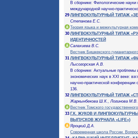
В сборнике: Филологические науки
международной научно-практической
29
ЛИНГВОКУЛЬТУРНЫЙ ТИПАЖ «З
Степанова Е.С.
Теория языка и межкультурная ком
30
ЛИНГВОКУЛЬТУРНЫЙ ТИПАЖ «Р
ИДЕНТИЧНОСТЕЙ
Салахиева В.С.
Вестник Бишкекского гуманитарног
31
ЛИНГВОКУЛЬТУРНЫЙ ТИПАЖ «Ф
Лысогорская А.В.
В сборнике: Актуальные проблемы 
экономических наук в XXI веке: вз
научно-практической конференции ст
136.
32
ЛИНГВОКУЛЬТУРНЫЙ ТИПАЖ «СТ
Жаркынбекова Ш.К., Логинова М.В.
Вестник Томского государственного
33
Г.К. ЖУКОВ И ЛИНГВОКУЛЬТУР
ВЫПУСКОВ ЖУРНАЛА «LIFE»)
Яроцкий Д.А.
Современная школа России. Вопро