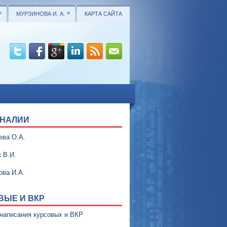
»
»
МУРЗИНОВА И. А.
КАРТА САЙТА
НАЛИИ
ева О.А.
 В.И.
ова И.А.
ВЫЕ И ВКР
написания курсовых и ВКР