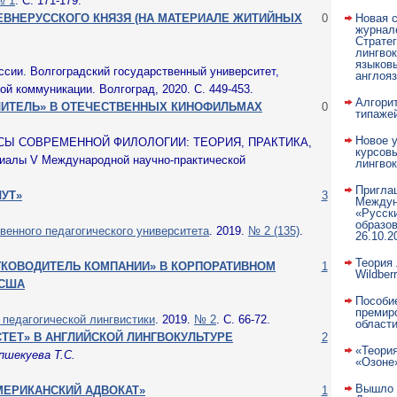
№ 1
. С. 171-179.
ЕВНЕРУССКОГО КНЯЗЯ (НА МАТЕРИАЛЕ ЖИТИЙНЫХ
0
Новая с
журнале
Страте
лингвок
языковы
ссии. Волгоградский государственный университет,
англоя
й коммуникации. Волгоград, 2020. С. 449-453.
Алгори
ЧИТЕЛЬ» В ОТЕЧЕСТВЕННЫХ КИНОФИЛЬМАХ
0
типаже
Новое 
ОСЫ СОВРЕМЕННОЙ ФИЛОЛОГИИ: ТЕОРИЯ, ПРАКТИКА,
курсовы
лы V Международной научно-практической
лингво
Пригла
УТ»
3
Междун
«Русски
образов
венного педагогического университета
. 2019.
№ 2 (135)
.
26.10.2
Теория
УКОВОДИТЕЛЬ КОМПАНИИ» В КОРПОРАТИВНОМ
1
Wildberr
 США
Пособи
премир
педагогической лингвистики
. 2019.
№ 2
. С. 66-72.
област
ТЕТ» В АНГЛИЙСКОЙ ЛИНГВОКУЛЬТУРЕ
2
«Теори
епшекуева Т.С.
«Озоне
Вышло в
МЕРИКАНСКИЙ АДВОКАТ»
1