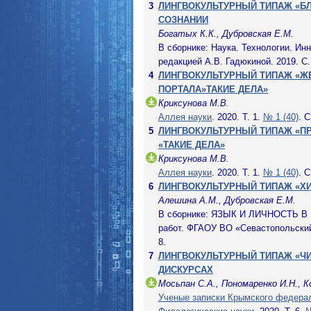
3
ЛИНГВОКУЛЬТУРНЫЙ ТИПАЖ «БЛ
СОЗНАНИИ
Богатых К.К., Дубровская Е.М.
В сборнике: Наука. Технологии. Инн
редакцией А.В. Гадюкиной. 2019. С.
4
ЛИНГВОКУЛЬТУРНЫЙ ТИПАЖ «Ж
ПОРТАЛА»ТАКИЕ ДЕЛА»
Криксунова М.В.
Аллея науки
. 2020. Т. 1.
№ 1 (40)
. С
5
ЛИНГВОКУЛЬТУРНЫЙ ТИПАЖ «П
«ТАКИЕ ДЕЛА»
Криксунова М.В.
Аллея науки
. 2020. Т. 1.
№ 1 (40)
. С
6
ЛИНГВОКУЛЬТУРНЫЙ ТИПАЖ «Х
Алешина А.М., Дубровская Е.М.
В сборнике: ЯЗЫК И ЛИЧНОСТЬ 
работ. ФГАОУ ВО «Севастопольский 
8.
7
ЛИНГВОКУЛЬТУРНЫЙ ТИПАЖ «Ч
ДИСКУРСАХ
Мосьпан С.А., Пономаренко И.Н., К
Ученые записки Крымского федерал