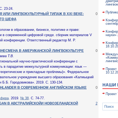
Дмитрие
лингво
 С. 23-24.
Публик
 ИЛИ ЛИНГВОКУЛЬТУРНЫЙ ТИПАЖ В XXI ВЕКЕ:
0
ОГО ШЕФА
Конфер
сентябр
логии в образовании, бизнесе, политике и праве:
Конфер
и в современной цифровой среде. сборник материалов V
науки» 
й конференции. Ответственный редактор М. Р.
Конфере
18.10.2
ЗНЕСМЕНА В АМЕРИКАНСКОЙ ЛИНГВОКУЛЬТУРЕ
0
Междун
аева Т.В.
«Комму
лингвис
егиональной научно-практической конференции с
ь в парадигме межкультурной коммуникации: язык —
Проект
теоретические и прикладные проблемы)». Федеральное
10.12.2
овательное учреждение высшего образования «Калмыцкий
 Б.Б. Городовикова». 2019. С. 130-134.
НАШИ 
GHLANDER В СОВРЕМЕННОМ АНГЛИЙСКОМ ЯЗЫКЕ
0
Проект
сфера
. 2019.
№ 38
. С. 74-77.
GAN В АВСТРАЛИЙСКОЙИ НОВОЗЕЛАНДСКОЙ
2