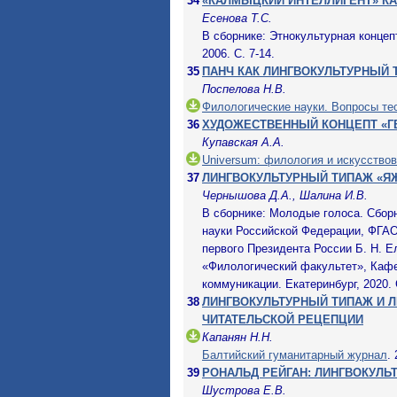
34
«КАЛМЫЦКИЙ ИНТЕЛЛИГЕНТ» К
Есенова Т.С.
В сборнике: Этнокультурная концеп
2006. С. 7-14.
35
ПАНЧ КАК ЛИНГВОКУЛЬТУРНЫЙ 
Поспелова Н.В.
Филологические науки. Вопросы тео
36
ХУДОЖЕСТВЕННЫЙ КОНЦЕПТ «Г
Купавская А.А.
Universum: филология и искусство
37
ЛИНГВОКУЛЬТУРНЫЙ ТИПАЖ «Я
Чернышова Д.А., Шалина И.В.
В сборнике: Молодые голоса. Сбор
науки Российской Федерации, ФГА
первого Президента России Б. Н. Е
«Филологический факультет», Кафе
коммуникации. Екатеринбург, 2020. 
38
ЛИНГВОКУЛЬТУРНЫЙ ТИПАЖ И Л
ЧИТАТЕЛЬСКОЙ РЕЦЕПЦИИ
Капанян Н.Н.
Балтийский гуманитарный журнал
.
39
РОНАЛЬД РЕЙГАН: ЛИНГВОКУЛЬ
Шустрова Е.В.