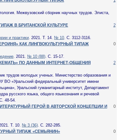
АК ЛИНГВОКУЛЬТУРНЫЙ ТИПАЖ
1
тология. Межвузовский сборник научных трудов. Элиста,
ТИПАЖ В БРИТАНСКОЙ КУЛЬТУРЕ
2
рии и практики
. 2021. Т. 14.
№ 10
. С. 3112-3116.
ЕРОИНЯ» КАК ЛИНГВОКУЛЬТУРНЫЙ ТИПАЖ
0
ведение
. 2021.
№ 10 (88)
. С. 15-17.
ЖЕМАТЬ» ПО ДАННЫМ ИНТЕРНЕТ-ОБЩЕНИЯ
2
ник трудов молодых ученых. Министерство образования и
ОУ ВО «Уральский федеральный университет имени
льцина», Уральский гуманитарный институт, Департамент
дра русского языка, общего языкознания и речевой
С. 48-54.
ИТЕРАТУРНЫЙ ГЕРОЙ В АВТОРСКОЙ КОНЦЕПЦИИ И
0
 2021. Т. 10.
№ 3 (36)
. С. 282-285.
ТУРНЫЙ ТИПАЖ «СЕМЬЯНИН»
0