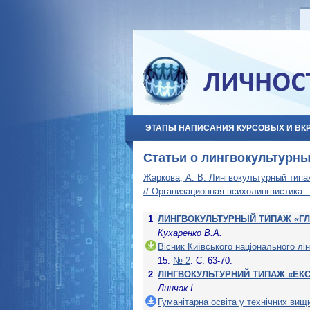
ЭТАПЫ НАПИСАНИЯ КУРСОВЫХ И ВК
Статьи о лингвокультурны
Жаркова, А. В. Лингвокультурный типа
// Организационная психолингвистика. –
1
ЛИНГВОКУЛЬТУРНЫЙ ТИПАЖ «Г
Кухаренко В.А.
Вісник Київського національного лін
15.
№ 2
. С. 63-70.
2
ЛІНГВОКУЛЬТУРНИЙ ТИПАЖ «ЕКС
Линчак І.
Гуманiтарна освiта у технiчних ви