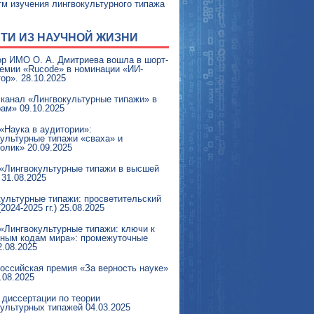
м изучения лингвокультурного типажа
ТИ ИЗ НАУЧНОЙ ЖИЗНИ
ор ИМО О. А. Дмитриева вошла в шорт-
ремии «Rucode» в номинации «ИИ-
ор».
28.10.2025
 канал «Лингвокультурные типажи» в
рам»
09.10.2025
«Наука в аудитории»:
культурные типажи «сваха» и
голик»
20.09.2025
 «Лингвокультурные типажи в высшей
31.08.2025
культурные типажи: просветительский
2024-2025 гг.)
25.08.2025
«Лингвокультурные типажи: ключи к
рным кодам мира»: промежуточные
2.08.2025
оссийская премия «За верность науке»
.08.2025
 диссертации по теории
культурных типажей
04.03.2025