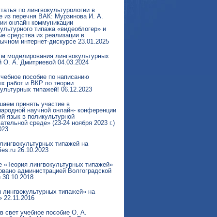
татья по лингвокультурологии в
 из перечня ВАК: Мурзинова И. А.
гии онлайн-коммуникации
ультурного типажа «видеоблогер» и
е средства их реализации в
зычном интернет-дискурсе
23.01.2025
тм моделирования лингвокультурных
й О. А. Дмитриевой
04.03.2024
учебное пособие по написанию
х работ и ВКР по теории
культурных типажей!
06.12.2023
шаем принять участие в
ародной научной онлайн- конференции
й язык в поликультурной
ательной среде» (23-24 ноября 2023 г.)
023
 лингвокультурных типажей на
ies.ru
26.10.2023
е «Теория лингвокультурных типажей»
овано администрацией Волгоградской
и
30.10.2018
я лингвокультурных типажей» на
»
22.11.2016
 свет учебное пособие О. А.