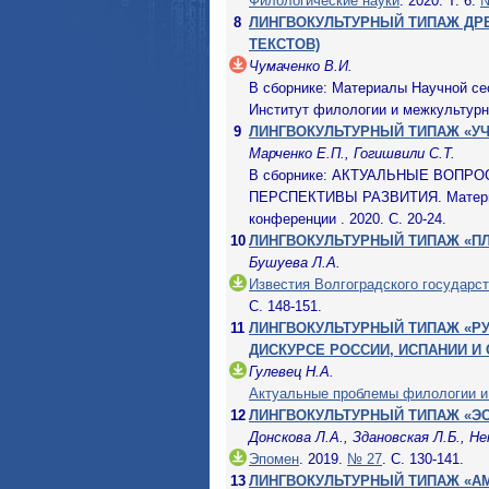
Филологические науки
. 2020. Т. 6.
8
ЛИНГВОКУЛЬТУРНЫЙ ТИПАЖ ДР
ТЕКСТОВ)
Чумаченко В.И.
В сборнике: Материалы Научной се
Институт филологии и межкультурно
9
ЛИНГВОКУЛЬТУРНЫЙ ТИПАЖ «У
Марченко Е.П., Гогишвили С.Т.
В сборнике: АКТУАЛЬНЫЕ ВОПР
ПЕРСПЕКТИВЫ РАЗВИТИЯ. Материа
конференции . 2020. С. 20-24.
10
ЛИНГВОКУЛЬТУРНЫЙ ТИПАЖ «ПЛ
Бушуева Л.А.
Известия Волгоградского государст
С. 148-151.
11
ЛИНГВОКУЛЬТУРНЫЙ ТИПАЖ «Р
ДИСКУРСЕ РОССИИ, ИСПАНИИ И
Гулевец Н.А.
Актуальные проблемы филологии и 
12
ЛИНГВОКУЛЬТУРНЫЙ ТИПАЖ «ЭС
Донскова Л.А., Здановская Л.Б., Н
Эпомен
. 2019.
№ 27
. С. 130-141.
13
ЛИНГВОКУЛЬТУРНЫЙ ТИПАЖ «А