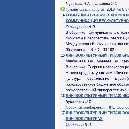
Горшкова А.А., Галимова Э.Э.
Гуманитарный трактат
. 2019.
№ 57
.
14
КОММУНИКАТИВНАЯ ТЕХНОЛОГИЯ
КОММУНИКАЦИЯ БЕСКУЛЬТУРН
Факторович А.Л.
В сборнике: Коммуникативные техно
проблемы и перспективы реализаци
Международной научно-практическо
Желтухина. 2019. С. 99-102.
15
ЛИНГВОКУЛЬТУРНЫЙ ТИПАЖ БИ
Манджиева З.М., Боваева Г.М., Бур
В сборнике: Сборник материалов р
международным участием «Личност
культура — образование — музей (
государственное бюджетное образ
государственный университет имени
16
ЛИНГВОКУЛЬТУРНЫЙ ТИПАЖ HI
Бурганова Э.И.
Сборники конференций НИЦ Социо
17
ЛИНГВОКУЛЬТУРНЫЙ ТИПАЖ BO
ЛИНГВОКУЛЬТУРАХ
Ощепкова В.В.