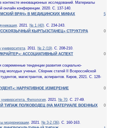
 в контексте инновационных исследований. Материалы
 онлайн конференции. 2020. С. 137-140.
ЕМСКИЙ ВРАЧ» В МЕДИЦИНСКИХ МИФАХ
5
муникация
. 2021.
№ 1 (40)
. С. 234-243.
УССКОЯЗЫЧНЫЙ КЫРГЫЗСТАНЕЦ» СТРУКТУРА
0
о университета
. 2011.
№ 2 (19)
. С. 208-210.
ИКРАЙТЕР»: АССОЦИАТИВНЫЙ АСПЕКТ
0
и современные тенденции развития социально-
гляд молодых ученых. Сборник статей II Всероссийской
удентов, магистрантов, аспирантов. Киров, 2021. С. 128-
УДЕНТ»: НАРРАТИВНОЕ ИЗМЕРЕНИЕ
0
 университета. Филология
. 2021.
№ 70
. С. 27-49.
НЫЙ ТИПАЖ ПОЛКОВОДЕЦ (НА МАТЕРИАЛЕ ВОЕННЫХ
0
сы модернизации
. 2021.
№ 3-2 (36)
. С. 160-163.