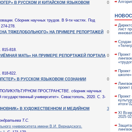
Алгорит
ОГЕР» В РУССКОМ И КИТАЙСКОМ ЯЗЫКОВОМ
0
НОВОС
овации. Сборник научных трудов. В 9-ти частях. Под
Директ
 274-278.
лист п
ЕНА ТЯЖЕЛОБОЛЬНОГО» НА ПРИМЕРЕ РЕПОРТАЖЕЙ
0
инноват
Создан
«Телег
. 815-818.
Проект 
РИЁМНАЯ МАТЬ» НА ПРИМЕРЕ РЕПОРТАЖЕЙ ПОРТАЛА
0
лингво
«трудо
Проект
. 818-822.
школе»
ИПСТЕР» В РУССКОМ ЯЗЫКОВОМ СОЗНАНИИ
0
Лингво
проект (
В ПОЛИКУЛЬТУРНОМ ПРОСТРАНСТВЕ. сборник научных
Проект 
государственный университет». Севастополь, 2020. С. 3-
культу
итоги
0
ИНОВНИК» В ХУДОЖЕСТВЕННОМ И МЕДИЙНОМ
3
XI Всер
2025
02
ондратьева Т.С.
Защита
ьного университета имени В.И. Вернадского.
лингво