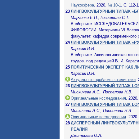
Наукосфера
. 2020.
№ 10-1
. С. 112-1
23
ЛИНГВОКУЛЬТУРНЫЙ ТИПАЖ «Б
Марченко Е.П., Гогишвили С.Т.
В сборнике: ИССЛЕДОВАТЕЛЬС
ФИЛОЛОГИИ. Материалы VI Всеросс
факультет, кафедра современного р
24
ЛИНГВОКУЛЬТУРНЫЙ ТИПАЖ «РУ
Карасик В.И.
В сборнике: Аксиологическая лингв
трудов. под редакцией В. И. Карасик
25
ПОЛИТИЧЕСКИЙ ЭКСПЕРТ КАК 
Карасик В.И.
Актуальные проблемы стилистики
.
26
ЛИНГВОКУЛЬТУРНЫЙ ТИПАЖ LO
Мискичева А.С., Поспелова Н.В.
Оригинальные исследования
. 2020.
27
ЛИНГВОКУЛЬТУРНЫЙ ТИПАЖ LO
Мискичева А.С., Поспелова Н.В.
Оригинальные исследования
. 2020.
28
ДИСПЕРСНЫЙ ЛИНГВОКУЛЬТУРН
РЕАЛИЯ
Дмитриева О.А.