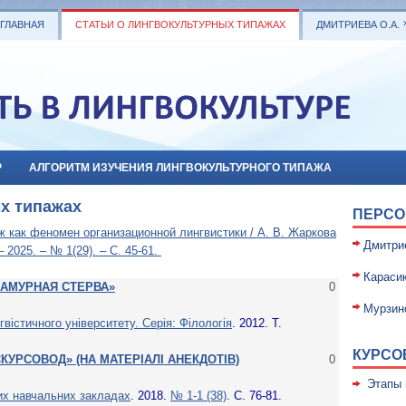
ГЛАВНАЯ
СТАТЬИ О ЛИНГВОКУЛЬТУРНЫХ ТИПАЖАХ
ДМИТРИЕВА О.А.
Р
АЛГОРИТМ ИЗУЧЕНИЯ ЛИНГВОКУЛЬТУРНОГО ТИПАЖА
х типажах
ПЕРСО
ж как феномен организационной лингвистики / А. В. Жаркова
Дмитри
 2025. – № 1(29). – С. 45-61.
Карасик
ЛАМУРНАЯ СТЕРВА»
0
Мурзин
гвістичного університету. Серія: Філологія
. 2012. Т.
КУРСО
КУРСОВОД» (НА МАТЕРІАЛІ АНЕКДОТІВ)
0
Этапы 
щих навчальних закладах
. 2018.
№ 1-1 (38)
. С. 76-81.