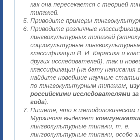
как она пересекается с теорией ли
типажей.
Приводите примеры лингвокультур
Приводите различные классификац
лингвокультурных типажей (этнок
социокультурные лингвокультурны
классификации В. И. Карасика и кла
других исследователей), так и нов
классификации (на дату написания
найдите новейшие научные статьи
по лингвокультурным типажам
, из
российскими исследователями за 
года
).
Пишете, что в методологическом п
Мурзинова выделяет
коммуникати
лингвокультурные типажи, т. е.
лингвокультурные типажи, особо з