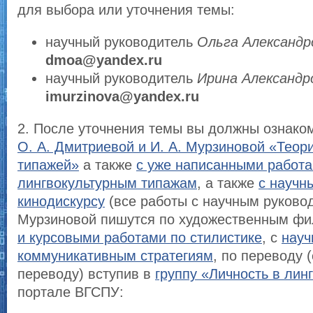
для выбора или уточнения темы:
научный руководитель
Ольга Александ
dmoa@yandex.ru
научный руководитель
Ирина Александр
imurzinova@yandex.ru
2. После уточнения темы вы должны ознако
О. А. Дмитриевой и И. А. Мурзиновой «Теор
типажей»
а также
с уже написанными работа
лингвокультурным типажам
, а также
с научн
кинодискурсу
(все работы с научным руковод
Мурзиновой пишутся по художественным фи
и курсовыми работами по стилистике
, с
науч
коммуникативным стратегиям
, по переводу 
переводу) вступив в
группу «Личность в лин
портале ВГСПУ: