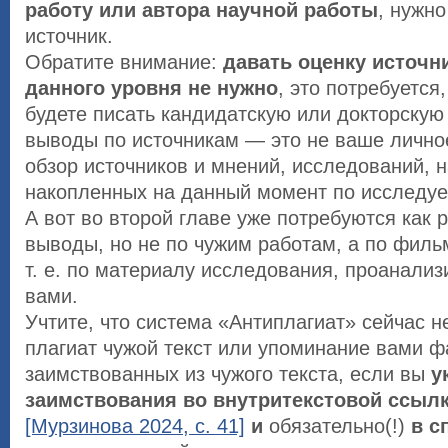
работу или автора научной работы
, нужно
источник.
Обратите внимание:
давать оценку источн
данного уровня не нужно
, это потребуется,
будете писать кандидатскую или докторскую
выводы по источникам — это не ваше лично
обзор источников и мнений, исследований, н
накопленных на данный момент по исследу
А вот во второй главе уже потребуются как 
выводы, но не по чужим работам, а по фильма
т. е. по материалу исследования, проанали
вами.
Учтите, что система «Антиплагиат» сейчас н
плагиат чужой текст или упоминание вами ф
заимствованных из чужого текста, если вы
у
заимствования во внутритекстовой ссыл
[Мурзинова 2024, с. 41]
и
обязательно(!)
в с