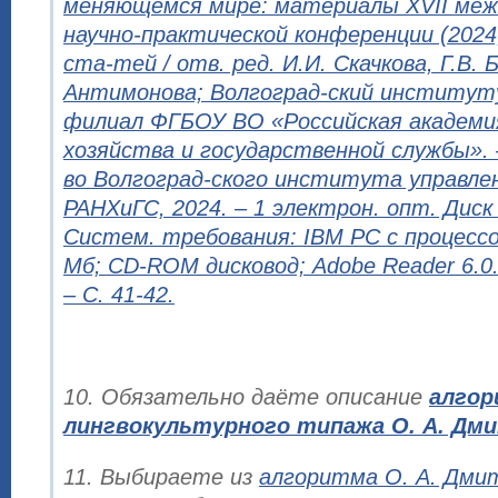
меняющемся мире: материалы XVII меж
научно-практической конференции (2024,
ста-тей / отв. ред. И.И. Скачкова, Г.В.
Антимонова; Волгоград-ский институт
филиал ФГБОУ ВО «Российская академи
хозяйства и государственной службы». 
во Волгоград-ского института управле
РАНХиГС, 2024. – 1 электрон. опт. Диск
Систем. требования: IBM PC с процессо
Мб; CD-ROM дисковод; Adobe Reader 6.0. 
– С. 41-42.
10. Обязательно даёте описание
алгор
лингвокультурного типажа О. А. Дмит
11. Выбираете из
алгоритма О. А. Дми