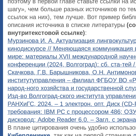
поэтому в первой главе ставьте ссылки на и
шагу», чем больше разных источников по те
ссылок на них), тем лучше. Вот пример биб
описания источника в списке литературы
(с
внутритекстовой ссылке)
:
Мурзинова И. А. Актуализация лингвокульту
кинодискурсе // Меняющаяся коммуникация
мире: материалы XVII международной научн
конференции (2024, Волгоград): сб. ста-тей /
Скачкова, Г.В. Барышникова, О.Н. Антимоно
институтуправления – филиал ФГБОУ ВО «Р
народ-ного хозяйства и государственной слу
Изд-во Волгоград-ского института управлен
РАНХиГС, 2024. – 1 электрон. опт. Диск (CD
требования: IBM PC с процессором 486; ОЗ
дисковод; Adobe Reader 6.0. – Загл. с экрана.
В плане цитирования очень удобно использо
Киберленинке
, так как на первой странице