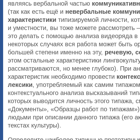
являясь вербальной частью
коммуникативн
(так как есть ещё и
невербальные коммуни
характеристики
типизируемой личности, ко
и уместности, вы тоже можете рассмотреть 
это делать с помощью анализа видеоряда в
некоторых случаях вся работа может быть о
большей степени именно на эту,
речевую, 
этом остальные характеристики лингвокульт
рассматриваются, но менее глубоко). При а
характеристик необходимо провести
контек
лексики
, употребляемый как самим типажо
контекстуального анализа высказываний тип
которых выводится личность этого типажа, с
«Документы», «Образцы работ по типажам»),
людьми при описании данного типажа (его а
текстах культуры).
Определите наиболее типичные прототипны