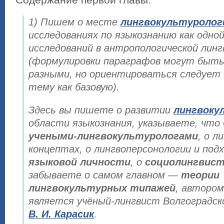
Содержание первой главы:
1) Пишем о месте
лингвокультуролог
исследованиях по языкознанию как одной
исследований в антропологической лин
(формулировки параграфов могут быт
разными, но ориентироваться следует 
тему как базовую).
Здесь вы пишете о развитии
лингвоку
области языкознания, указываете, что
учеными-лингвокультурологами
, о л
концептах, о лингвоперсонологии и подх
языковой личности
, о
социолингвист
забываете о самом главном —
теории
лингвокультурных типажей
, авторо
является учёный-лингвист Волгоградск
В. И. Карасик
.