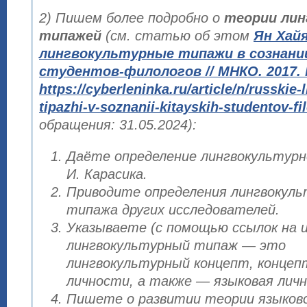
2) Пишем более подробно о
теории ли
типажей
(см. статью об этом
Ян Хай
лингвокультурные типажи в сознани
студентов-филологов // МНКО. 2017. 
https://cyberleninka.ru/article/n/russkie-
tipazhi-v-soznanii-kitayskih-studentov-fi
обращения: 31.05.2024):
Даёте определение лингвокультурн
И. Карасика.
Приводите определения лингвокуль
типажа других исследователей.
Указываете (с помощью ссылок на и
лингвокультурный типаж — это
лингвокультурный концепт, концеп
личности, а также — языковая лич
Пишете о развитии теории языково