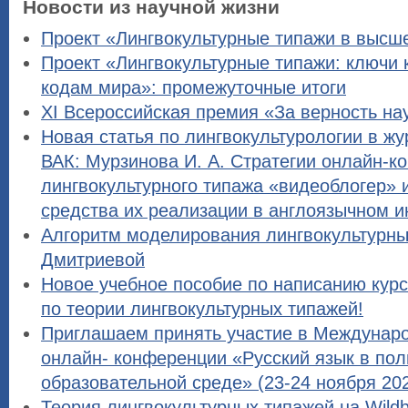
Новости из научной жизни
Проект «Лингвокультурные типажи в высш
Проект «Лингвокультурные типажи: ключи 
кодам мира»: промежуточные итоги
XI Всероссийская премия «За верность на
Новая статья по лингвокультурологии в жу
ВАК: Мурзинова И. А. Стратегии онлайн-к
лингвокультурного типажа «видеоблогер» 
средства их реализации в англоязычном и
Алгоритм моделирования лингвокультурны
Дмитриевой
Новое учебное пособие по написанию кур
по теории лингвокультурных типажей!
Приглашаем принять участие в Междунар
онлайн- конференции «Русский язык в пол
образовательной среде» (23-24 ноября 2023
Теория лингвокультурных типажей на Wildbe