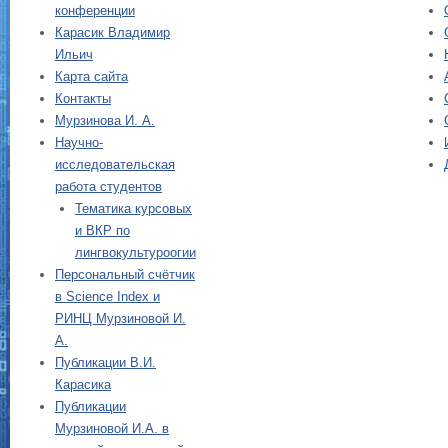
конференции
Карасик Владимир
Ильич
Карта сайта
Контакты
Мурзинова И. А.
Научно-
исследовательская
работа студентов
Тематика курсовых
и ВКР по
лингвокультуроогии
Персональный счётчик
в Science Index и
РИНЦ Мурзиновой И.
А.
Публикации В.И.
Карасика
Публикации
Мурзиновой И.А. в