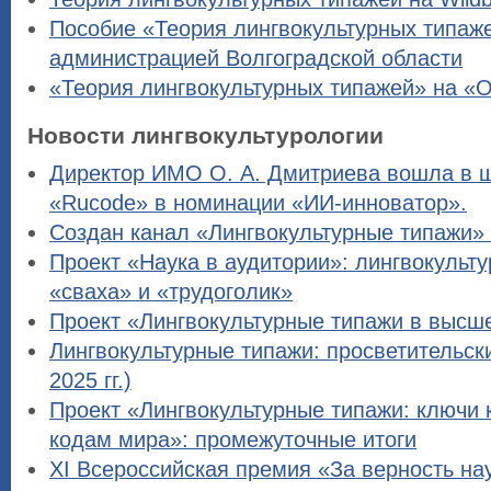
Пособие «Теория лингвокультурных типаж
администрацией Волгоградской области
«Теория лингвокультурных типажей» на «
Новости лингвокультурологии
Директор ИМО О. А. Дмитриева вошла в 
«Rucode» в номинации «ИИ-инноватор».
Создан канал «Лингвокультурные типажи»
Проект «Наука в аудитории»: лингвокульт
«сваха» и «трудоголик»
Проект «Лингвокультурные типажи в высш
Лингвокультурные типажи: просветительски
2025 гг.)
Проект «Лингвокультурные типажи: ключи 
кодам мира»: промежуточные итоги
XI Всероссийская премия «За верность на