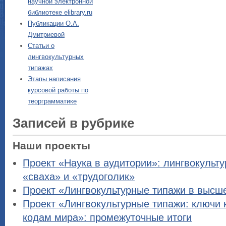
научной электронной
библиотеке elibrary.ru
Публикации О.А.
Дмитриевой
Статьи о
лингвокультурных
типажах
Этапы написания
курсовой работы по
теорграмматике
Записей в рубрике
Наши проекты
Проект «Наука в аудитории»: лингвокульт
«сваха» и «трудоголик»
Проект «Лингвокультурные типажи в высш
Проект «Лингвокультурные типажи: ключи 
кодам мира»: промежуточные итоги