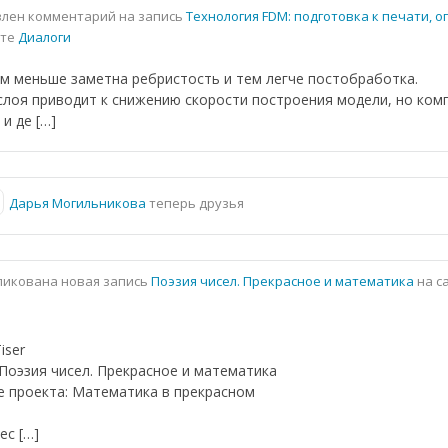
лен комментарий на запись
Технология FDM: подготовка к печати, 
йте
Диалоги
ем меньше заметна ребристость и тем легче постобработка.
лоя приводит к снижению скорости построения модели, но ко
и де […]
Дарья Могильникова
теперь друзья
икована новая запись
Поэзия чисел. Прекрасное и математика
на с
iser
Поэзия чисел. Прекрасное и математика
е проекта: Математика в прекрасном
ес […]