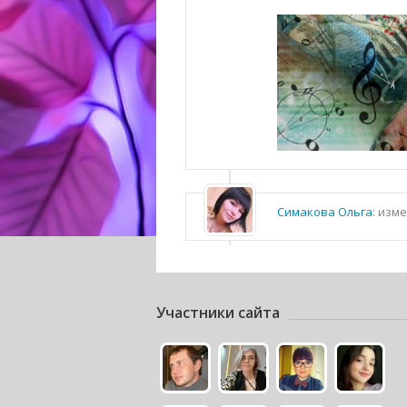
Симакова Ольга
: изм
Участники сайта