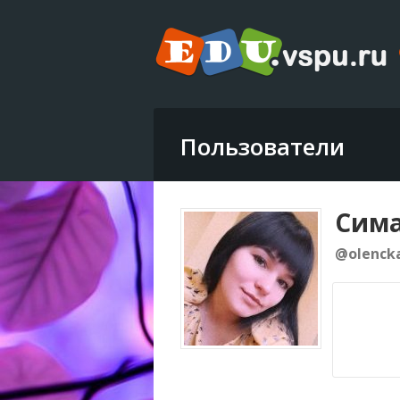
Пользователи
Сима
@olenck