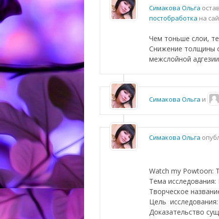
Симакова Ольга
остав
постобработка
на са
Чем тоньше слои, т
Снижение толщины с
межслойной адгезии 
Симакова Ольга
и
Симакова Ольга
опубл
Watch my Powtoon: T
Тема исследования: 
Творческое названи
Цель исследования:
Доказательство сущ