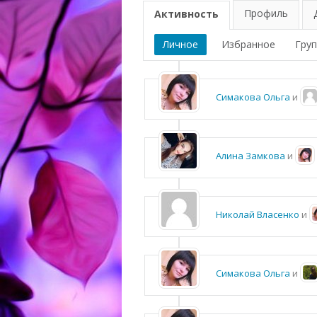
Профиль
Активность
Личное
Избранное
Гру
Симакова Ольга
и
Алина Замкова
и
Николай Власенко
и
Симакова Ольга
и