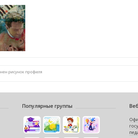
енен рисунок профиля
Популярные группы
Веб
Офи
гос
пед