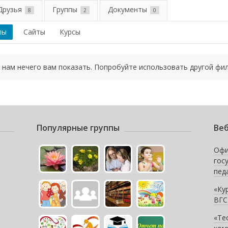
Друзья
Группы
Документы
8
2
0
пы
Сайты
Курсы
 нам нечего вам показать. Попробуйте использовать другой фил
Популярные группы
Веб
Офи
гос
пед
«Ку
ВГС
«Те