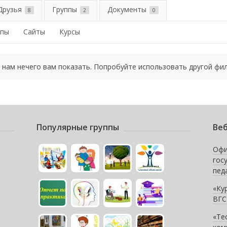
Друзья
Группы
Документы
8
2
0
ппы
Сайты
Курсы
 нам нечего вам показать. Попробуйте использовать другой фил
Популярные группы
Веб
Офи
гос
пед
«Ку
ВГС
«Те