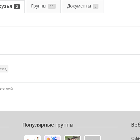
Группы
Документы
рузья
11
0
2
а
азад
ателей
Популярные группы
Веб
Офи