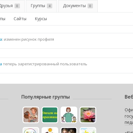
Друзья
Группы
Документы
0
4
0
ппы
Сайты
Курсы
а
: изменен рисунок профиля
а
теперь зарегистрированный пользователь
Популярные группы
Веб
Офи
гос
пед
«Ку