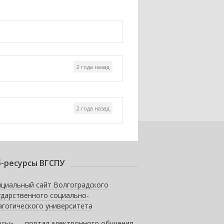
2 года назад
2 года назад
-ресурсы ВГСПУ
циальный сайт Волгоградского
ударственного социально-
агогического университета
рсы» — портал электронного обучения