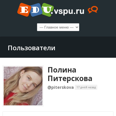
Пользователи
Полина
Питерскова
@piterskova
17 дней назад