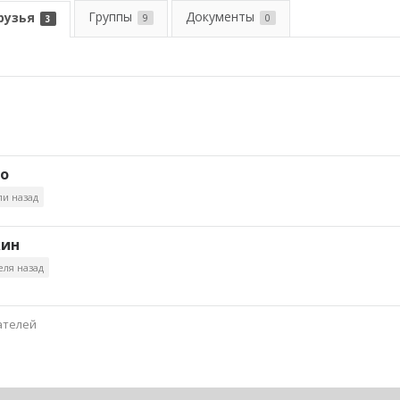
Группы
Документы
рузья
9
0
3
ко
ли назад
кин
еля назад
ателей