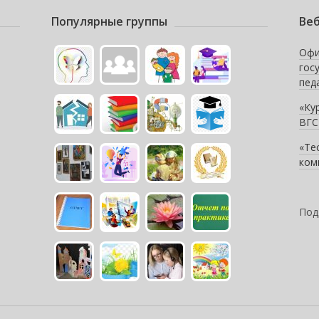
Популярные группы
Веб
Офи
гос
пед
«Ку
ВГС
«Те
ком
Под