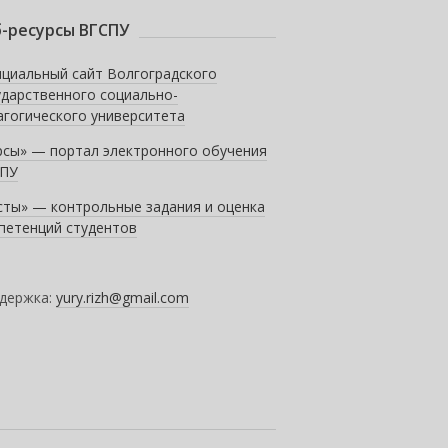
-ресурсы ВГСПУ
циальный сайт Волгоградского
ударственного социально-
агогического университета
рсы» — портал электронного обучения
ПУ
сты» — контрольные задания и оценка
петенций студентов
держка:
yury.rizh@gmail.com