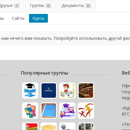
Друзья
Группы
Документы
1
0
0
пы
Сайты
Курсы
 нам нечего вам показать. Попробуйте использовать другой фил
Популярные группы
Веб
Офи
гос
пед
«Ку
ВГС
«Те