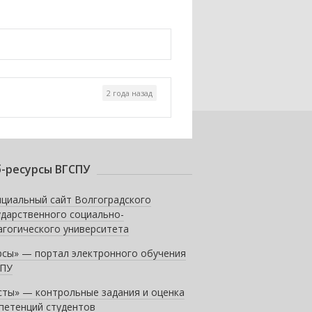
2 года назад
-ресурсы ВГСПУ
циальный сайт Волгоградского
ударственного социально-
агогического университета
рсы» — портал электронного обучения
ПУ
сты» — контрольные задания и оценка
петенций студентов