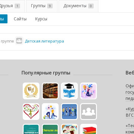
Друзья
Группы
Документы
1
9
0
пы
Сайты
Курсы
 группе
Детская литература
Популярные группы
Веб
Офи
гос
пед
«Ку
ВГС
«Те
ком