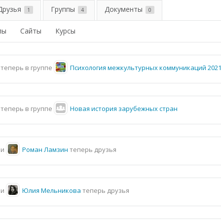
Друзья
Группы
Документы
1
4
0
пы
Сайты
Курсы
теперь в группе
Психология межкультурных коммуникаций 2021
теперь в группе
Новая история зарубежных стран
и
Роман Ламзин
теперь друзья
и
Юлия Мельникова
теперь друзья