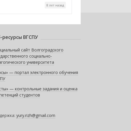
8 лет назад
-ресурсы ВГСПУ
циальный сайт Волгоградского
ударственного социально-
агогического университета
рсы» — портал электронного обучения
ПУ
сты» — контрольные задания и оценка
петенций студентов
держка:
yury.rizh@gmail.com