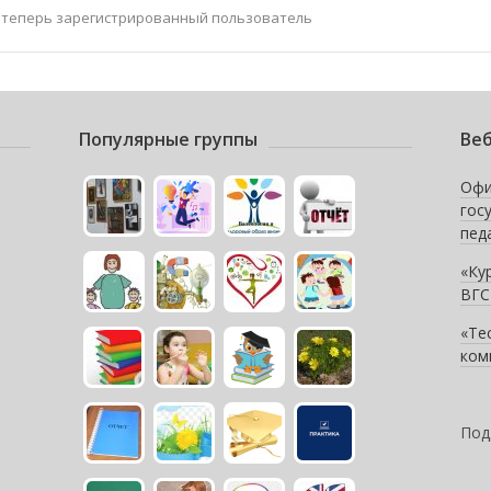
теперь зарегистрированный пользователь
Популярные группы
Веб
Офи
гос
пед
«Ку
ВГС
«Те
ком
Под