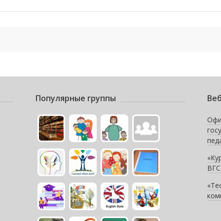
Популярные группы
Веб
Офи
гос
пед
«Ку
ВГС
«Те
ком