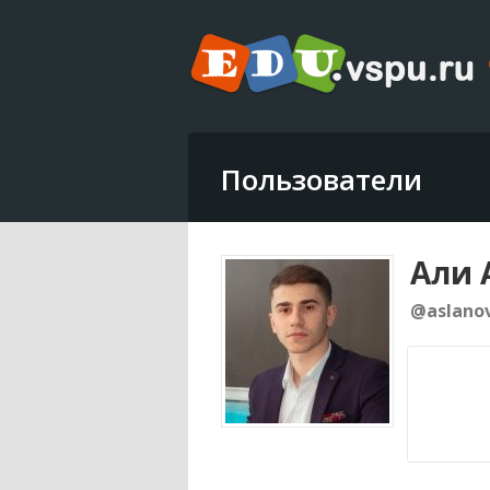
Пользователи
Али 
@aslano