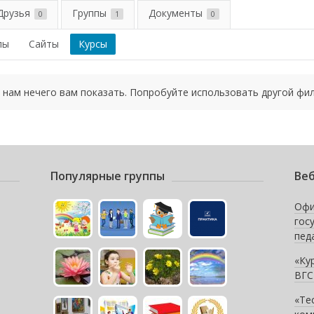
Друзья
Группы
Документы
0
1
0
пы
Сайты
Курсы
 нам нечего вам показать. Попробуйте использовать другой фил
Популярные группы
Веб
Офи
гос
пед
«Ку
ВГС
«Те