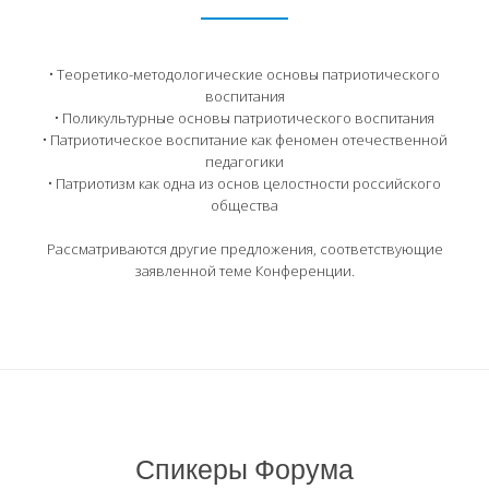
• Теоретико-методологические основы патриотического
воспитания
• Поликультурные основы патриотического воспитания
• Патриотическое воспитание как феномен отечественной
педагогики
• Патриотизм как одна из основ целостности российского
общества
Рассматриваются другие предложения, соответствующие
заявленной теме Конференции.
ЛЕВИЦКИЙ Михаил
Львович
академик РАО, д-р
пед. наук, проф., и.о.
Брысина Евгения
академика-секретаря
Спикеры Форума
Валентиновна
отделения