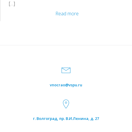
[…]
Приветствуем
Read more
Вас
на
сайте
конференции
vnocrao@vspu.ru
г. Волгоград, пр. В.И.Ленина, д. 27