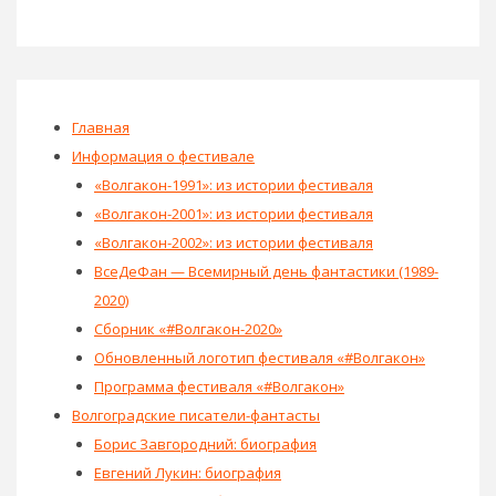
Главная
Информация о фестивале
«Волгакон-1991»: из истории фестиваля
«Волгакон-2001»: из истории фестиваля
«Волгакон-2002»: из истории фестиваля
ВсеДеФан — Всемирный день фантастики (1989-
2020)
Сборник «#Волгакон-2020»
Обновленный логотип фестиваля «#Волгакон»
Программа фестиваля «#Волгакон»
Волгоградские писатели-фантасты
Борис Завгородний: биография
Евгений Лукин: биография