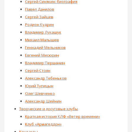
Сергей Синякин: биография
Павел Данилов
Сергей Зайцев
Родион Кудрин
Владимир Лукашук
Михаил Малышев
Геннадий Мельников
Евгений Мисюрин
Владимир Першанин
Сергей Стоян
Александр Тебеньков
Юрий Тупицын
Олег Шевченко
Александр Шейнин
Творческие и досуговые клубы
Краткая история КЛФ «Ветер времени»
Клуб «Армагеддон»
Контакты