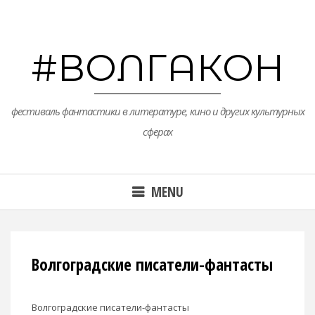
Skip
to
content
#ВОЛГАКОН
фестиваль фантастики в литературе, кино и других культурных
сферах
MENU
Волгоградские писатели-фантасты
Волгоградские писатели-фантасты