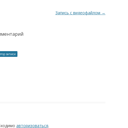
Запись с видеофайлом
→
омментарий
втор записи
обходимо
авторизоваться
.