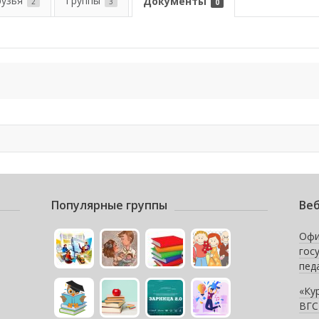
рузья
Группы
Документы
2
3
0
Популярные группы
Веб
Офи
гос
пед
«Ку
ВГС