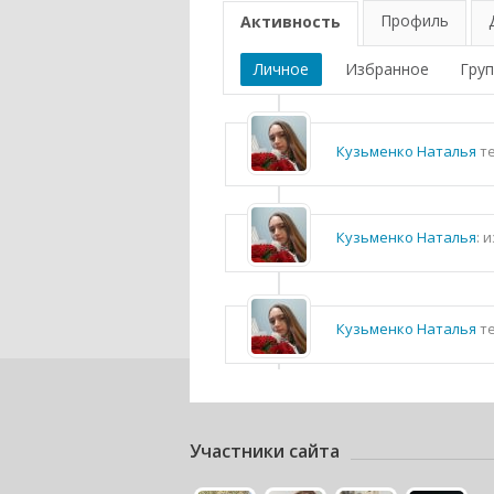
Профиль
Активность
Личное
Избранное
Гру
Кузьменко Наталья
те
Кузьменко Наталья
: 
Кузьменко Наталья
те
Участники сайта