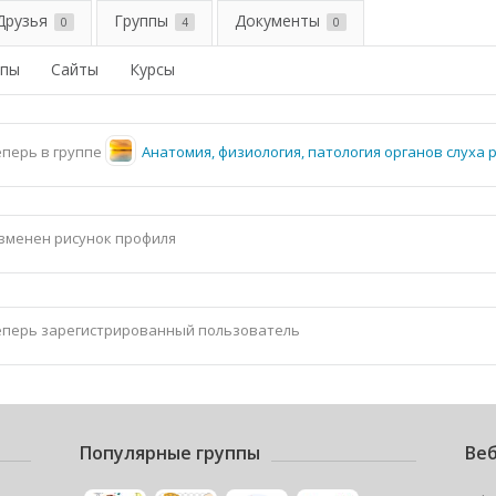
Друзья
Группы
Документы
0
4
0
ппы
Сайты
Курсы
перь в группе
Анатомия, физиология, патология органов слуха 
изменен рисунок профиля
перь зарегистрированный пользователь
Популярные группы
Веб