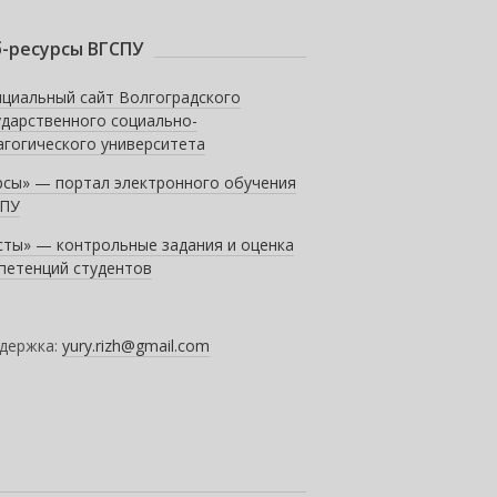
-ресурсы ВГСПУ
циальный сайт Волгоградского
ударственного социально-
агогического университета
рсы» — портал электронного обучения
ПУ
сты» — контрольные задания и оценка
петенций студентов
держка:
yury.rizh@gmail.com