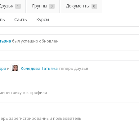
Друзья
Группы
Документы
1
0
0
ппы
Сайты
Курсы
тьяна
был успешно обновлен
дра
и
Коледова Татьяна
теперь друзья
зменен рисунок профиля
ерь зарегистрированный пользователь