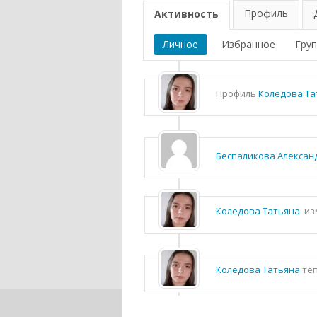
Профиль
Активность
Личное
Избранное
Гру
Профиль
Коледова Та
Беспаликова Алексан
Коледова Татьяна
: и
Коледова Татьяна
теп