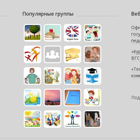
Популярные группы
Веб
Офи
гос
пед
«Ку
ВГС
«Те
ком
Под