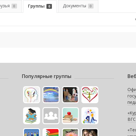
рузья
Документы
Группы
0
0
0
Популярные группы
Веб
Офи
гос
пед
«Ку
ВГС
«Те