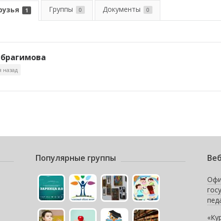
Группы
Документы
рузья
0
0
1
Ибрагимова
я назад
Популярные группы
Веб
Офи
гос
пед
«Ку