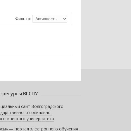
Фильтр:
-ресурсы ВГСПУ
циальный сайт Волгоградского
ударственного социально-
агогического университета
рсы» — портал электронного обучения