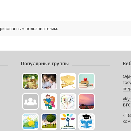
оризованным пользователям.
Популярные группы
Веб
Офи
гос
пед
«Ку
ВГС
«Те
ком