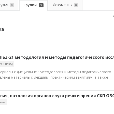
рузья
Документы
Группы
0
0
3
26
 ЛПБZ-21 методология и методы педагогического ис
ели назад
териалы к дисциплине "Методология и методы педагогического
влены материалы к лекциям, практическим занятиям, а также
ия, патология органов слуха речи и зрения СКП ОЗ
азад