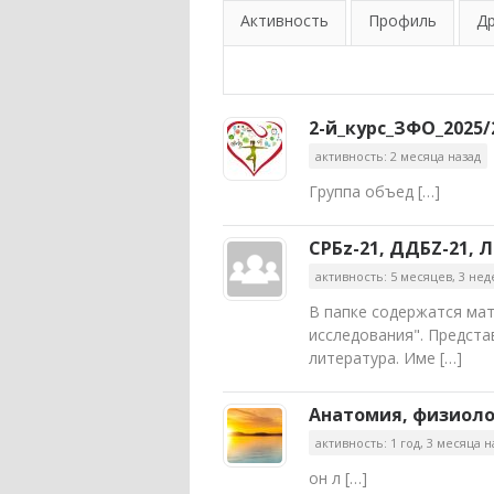
Активность
Профиль
Д
2-й_курс_ЗФО_2025/
активность: 2 месяца назад
Группа объед […]
СРБz-21, ДДБZ-21,
активность: 5 месяцев, 3 нед
В папке содержатся ма
исследования". Предста
литература. Име […]
Анатомия, физиолог
активность: 1 год, 3 месяца н
он л […]