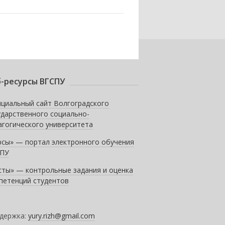
-ресурсы ВГСПУ
циальный сайт Волгоградского
ударственного социально-
агогического университета
рсы» — портал электронного обучения
ПУ
сты» — контрольные задания и оценка
петенций студентов
держка:
yury.rizh@gmail.com