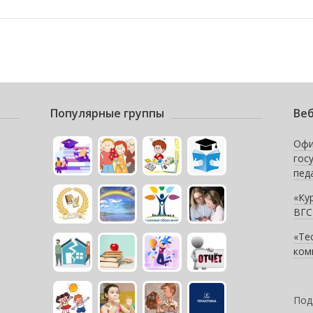
Популярные группы
Веб
Офи
гос
пед
«Ку
ВГС
«Те
ком
Под