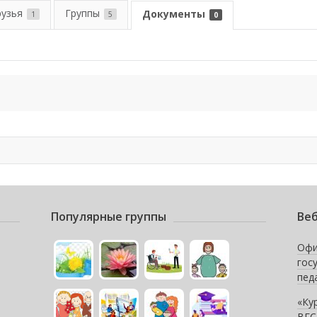
рузья
Группы
Документы
1
5
0
Популярные группы
Веб
Офи
гос
пед
«Ку
ВГС