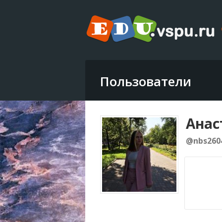
Пользователи
Анас
@nbs260