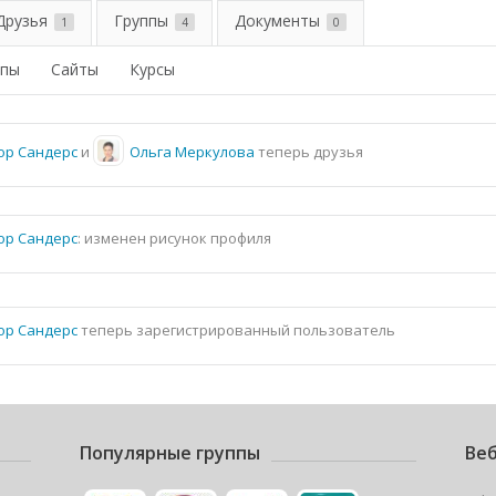
Друзья
Группы
Документы
1
4
0
ппы
Сайты
Курсы
ор Сандерс
и
Ольга Меркулова
теперь друзья
ор Сандерс
: изменен рисунок профиля
ор Сандерс
теперь зарегистрированный пользователь
Популярные группы
Веб