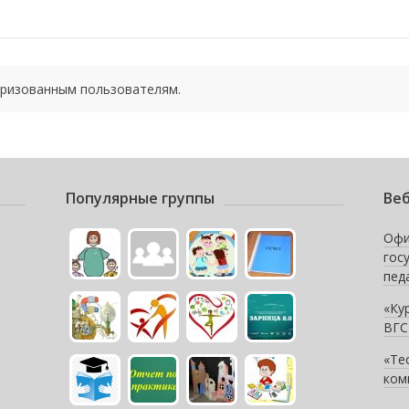
оризованным пользователям.
Популярные группы
Веб
Офи
гос
пед
«Ку
ВГС
«Те
ком