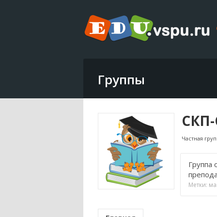
Группы
СКП-
Частная груп
Группа 
препода
Метки:
ма