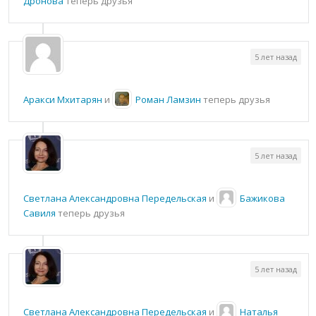
Дронова
теперь друзья
5 лет назад
Аракси Мхитарян
и
Роман Ламзин
теперь друзья
5 лет назад
Светлана Александровна Передельская
и
Бажикова
Савиля
теперь друзья
5 лет назад
Светлана Александровна Передельская
и
Наталья