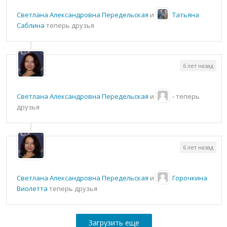
Светлана Александровна Передельская
и
Татьяна
Саблина
теперь друзья
6 лет назад
Светлана Александровна Передельская
и
-
теперь
друзья
6 лет назад
Светлана Александровна Передельская
и
Горочкина
Виолетта
теперь друзья
Загрузить еще