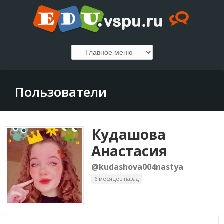
Пользователи
Кудашова
Анастасия
@kudashova004nastya
6 месяцев назад