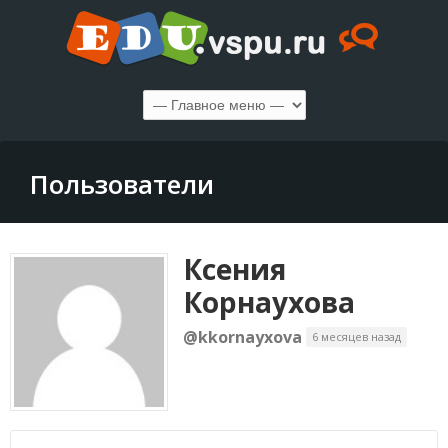
Пользователи
Ксения
Корнаухова
@kkornayxova
6 месяцев назад