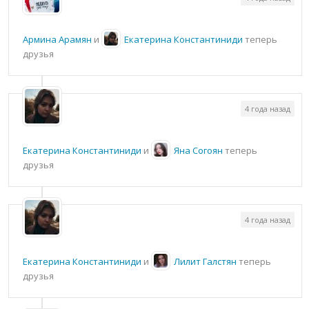
Армина Арамян
и
Екатерина Константиниди
теперь
друзья
4 года назад
Екатерина Константиниди
и
Яна Согоян
теперь
друзья
4 года назад
Екатерина Константиниди
и
Лилит Галстян
теперь
друзья