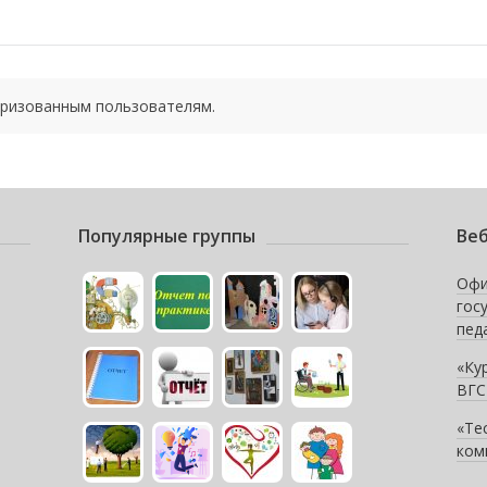
оризованным пользователям.
Популярные группы
Веб
Офи
гос
пед
«Ку
ВГС
«Те
ком