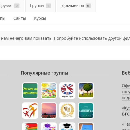
Друзья
Группы
Документы
0
2
0
ппы
Сайты
Курсы
 нам нечего вам показать. Попробуйте использовать другой фил
Популярные группы
Веб
Офи
гос
пед
«Ку
ВГС
«Те