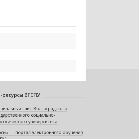
-ресурсы ВГСПУ
циальный сайт Волгоградского
ударственного социально-
агогического университета
рсы» — портал электронного обучения
ПУ