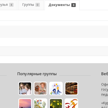
рузья
Группы
Документы
4
0
0
Популярные группы
Веб
Офи
гос
пед
«Ку
ВГС