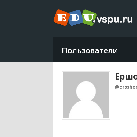
Пользователи
Ершо
@erssho