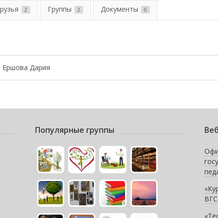
рузья
Группы
Документы
2
2
0
Ершова Дария
Популярные группы
Веб
Офи
гос
пед
«Ку
ВГС
«Те