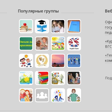
Популярные группы
Веб
Офи
гос
пед
«Ку
ВГС
«Те
ком
Под