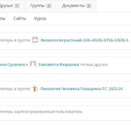
Друзья
Группы
Документы
1
2
0
ппы
Сайты
Курсы
теперь в группе
Физиология растений. БХБ-4/БХБ-3/ГББ-3/БХБ-5
вна Сурагина
и
Елизавета Федорова
теперь друзья
теперь в группе
Пихология Человека Глазырина Л.Г. 2023-24
теперь зарегистрированный пользователь