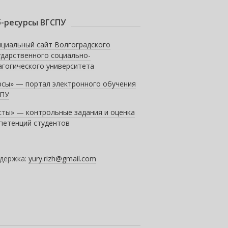
-ресурсы ВГСПУ
циальный сайт Волгоградского
ударственного социально-
агогического университета
рсы» — портал электронного обучения
ПУ
сты» — контрольные задания и оценка
петенций студентов
держка:
yury.rizh@gmail.com