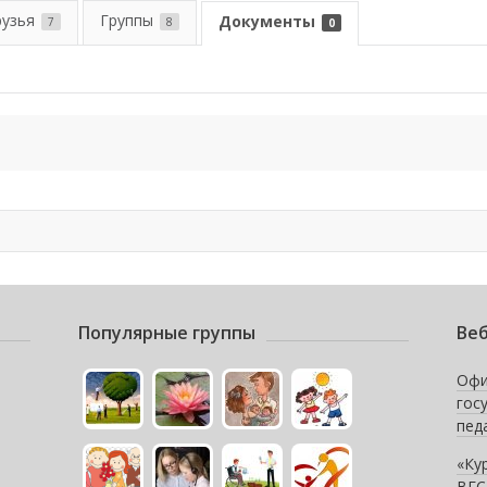
рузья
Группы
Документы
7
8
0
Популярные группы
Веб
Офи
гос
пед
«Ку
ВГС