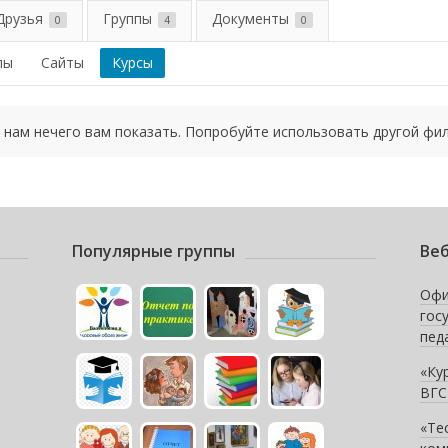
Друзья
Группы
Документы
0
4
0
пы
Сайты
Курсы
 нам нечего вам показать. Попробуйте использовать другой фил
Популярные группы
Веб
Офи
гос
пед
«Ку
ВГС
«Те