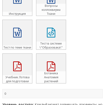
Вопросы
коллоквиума
Инструкция
Ткани
Тест в системе
Тест по теме ткани
\"Образовака\"
Ботаника
Анатомия
Учебник Лотова
растений
для подготовки
практикум
0
Уровень доступа:
Каждый может размещать документы, но