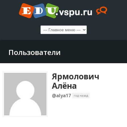
Пользователи
Ярмолович
Алёна
@alya17
год назад