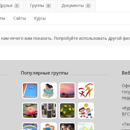
Друзья
Группы
Документы
5
8
0
ппы
Сайты
Курсы
 нам нечего вам показать. Попробуйте использовать другой фил
Популярные группы
Веб
Офи
гос
пед
«Ку
ВГС
«Те