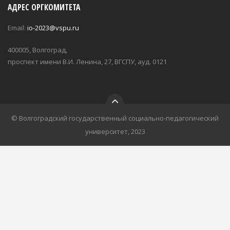
АДРЕС ОРГКОМИТЕТА
Email:
io-2023@vspu.ru
400005, Волгоград,
проспект имени В.И. Ленина, 27, ВГСПУ, ауд. 0121
© Волгоградский государственный социально-педагогический
университет, 2023