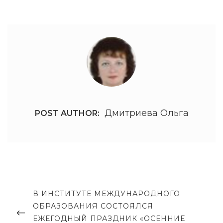
O
G
N
O
R
I
E
S
Дмитриева Ольга
POST AUTHOR:
Н
P
В ИНСТИТУТЕ МЕЖДУНАРОДНОГО
а
R
ОБРАЗОВАНИЯ СОСТОЯЛСЯ
в
E
ЕЖЕГОДНЫЙ ПРАЗДНИК «ОСЕННИЕ