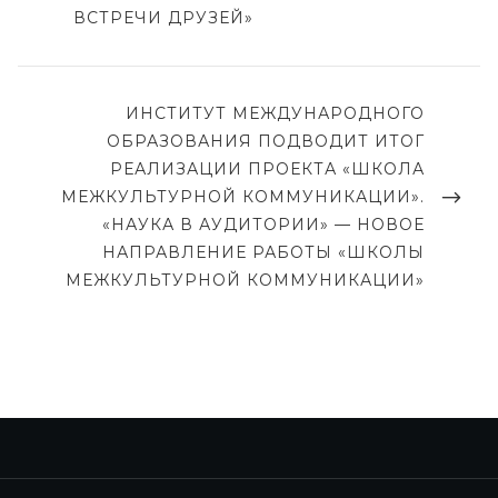
и
V
ВСТРЕЧИ ДРУЗЕЙ»
г
I
O
а
U
ц
N
ИНСТИТУТ МЕЖДУНАРОДНОГО
S
ОБРАЗОВАНИЯ ПОДВОДИТ ИТОГ
E
и
P
РЕАЛИЗАЦИИ ПРОЕКТА «ШКОЛА
X
я
O
МЕЖКУЛЬТУРНОЙ КОММУНИКАЦИИ».
T
п
S
«НАУКА В АУДИТОРИИ» — НОВОЕ
P
T
о
НАПРАВЛЕНИЕ РАБОТЫ «ШКОЛЫ
O
з
МЕЖКУЛЬТУРНОЙ КОММУНИКАЦИИ»
S
T
а
п
и
с
я
м