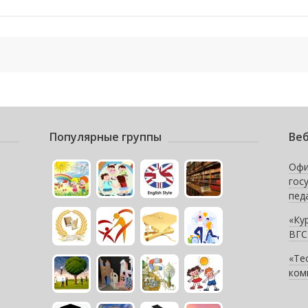
Популярные группы
Веб
Офи
гос
пед
«Ку
ВГС
«Те
ком