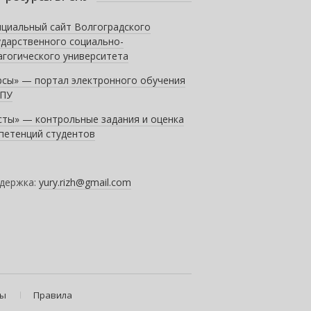
циальный сайт Волгоградского
ударственного социально-
агогического университета
рсы» — портал электронного обучения
ПУ
сты» — контрольные задания и оценка
петенций студентов
держка:
yury.rizh@gmail.com
ты
Правила