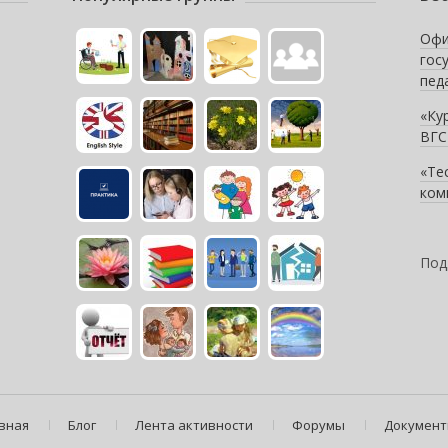
Офи
гос
пед
«Ку
ВГС
«Те
ком
Под
вная
Блог
Лента активности
Форумы
Докумен