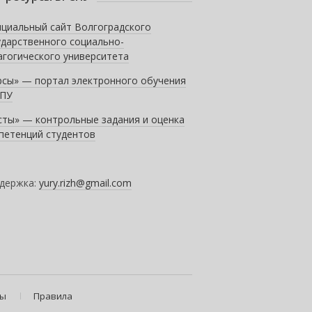
циальный сайт Волгоградского
ударственного социально-
агогического университета
рсы» — портал электронного обучения
ПУ
сты» — контрольные задания и оценка
петенций студентов
держка:
yury.rizh@gmail.com
ты
Правила