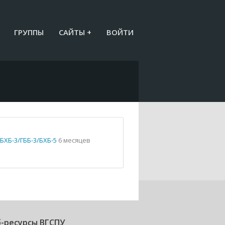
ГРУППЫ
САЙТЫ +
ВОЙТИ
БХБ-3/ГББ-3/БХБ-5
6 месяцев
-ресурсы ВГСПУ