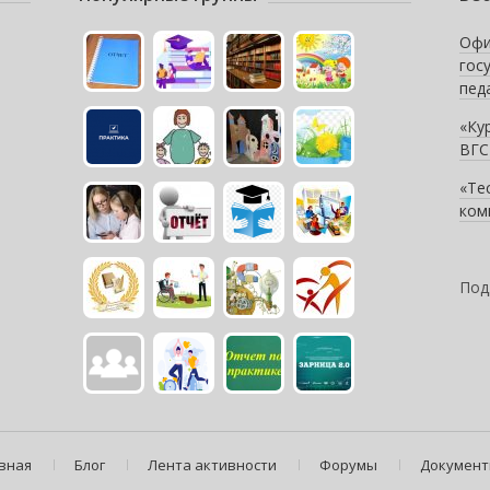
Офи
гос
пед
«Ку
ВГС
«Те
ком
Под
вная
Блог
Лента активности
Форумы
Докумен