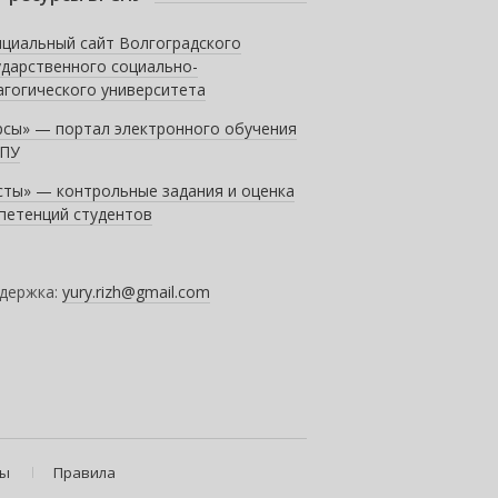
циальный сайт Волгоградского
ударственного социально-
агогического университета
рсы» — портал электронного обучения
ПУ
сты» — контрольные задания и оценка
петенций студентов
держка:
yury.rizh@gmail.com
ты
Правила