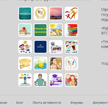
Офи
гос
пед
«Ку
ВГС
«Те
ком
Под
вная
Блог
Лента активности
Форумы
Докумен