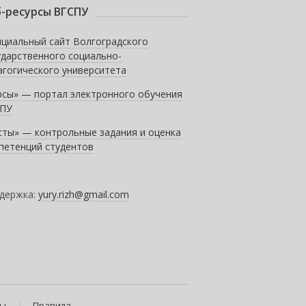
-ресурсы ВГСПУ
циальный сайт Волгоградского
ударственного социально-
агогического университета
рсы» — портал электронного обучения
ПУ
сты» — контрольные задания и оценка
петенций студентов
держка:
yury.rizh@gmail.com
ты
Правила