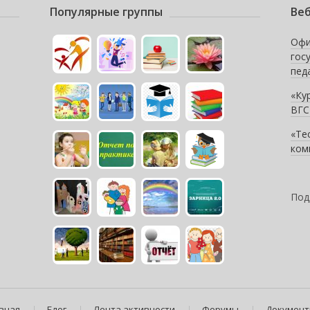
Популярные группы
Веб
Офи
гос
пед
«Ку
ВГС
«Те
ком
Под
вная
Блог
Лента активности
Форумы
Докумен