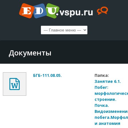
Документы
БГБ-111.08.05.
Папка:
Занятие 6.1.
Побег:
морфологичес
строение.
Почка.
Видоизменени
побега.Морфол
и анатомия